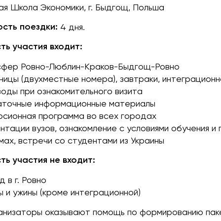
я Школа Экономики, г. Быдгощ, Польша
сть поездки:
4 дня.
ть участия входит:
сфер Ровно-Люблин-Краков-Быдгощ-Ровно
ницы (двухместные номера), завтраки, интеграционн
оды при ознакомительного визита
аточные информационные материалы
рсионная программа во всех городах
нтации вузов, ознакомление с условиями обучения и
ах, встречи со студентами из Украины
ть участия не входит:
д в г. Ровно
 и ужины (кроме интеграционной)
анизаторы оказывают помощь по формированию паке