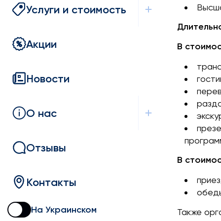
Высша
Услуги и стоимость
Длительно
Акции
В стоимос
тран
Новости
гости
перев
разд
О нас
экску
презе
программ
Отзывы
В стоимос
приез
Контакты
обеды
На Украинском
Также орг