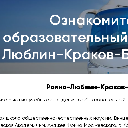
Ознакомит
образовательный
Люблин-Краков-
Ровно-Люблин-Краков
ие Высшие учебные заведения, с образовательной 
я школа общественно-естественных наук им. Винцен
вская Академия им. Анджея Фрича Моджевского, г. К