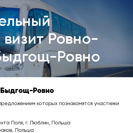
ельный
 визит Ровно-
Быдгощ-Ровно
-Быдгощ-Ровно
предложением которых познакомятся участники
та Поля, г. Люблин, Польша
раков, Польша