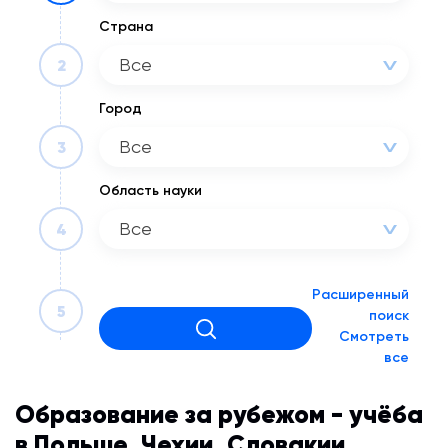
Страна
Все
2
Город
Все
3
Область науки
Все
4
Расширенный
5
поиск
Смотреть
все
Образование за рубежом - учёба
в Польше, Чехии, Словакии,