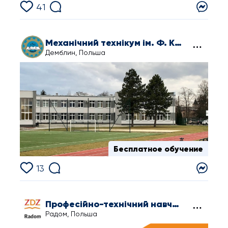
41
Механічний технікум ім. Ф. Кліберга у Дембліні
Демблин, Польша
Бесплатное обучение
13
Професійно-технічний навчальний заклад імені миротворчих сил ООН в Радомі
Радом, Польша