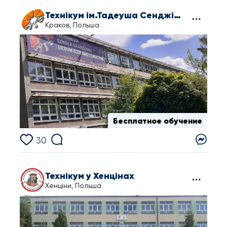
Технікум ім.Тадеуша Сенджіміра в Кракові
Краков, Польша
Бесплатное обучение
30
Технікум у Хенцінах
Хенціни, Польша