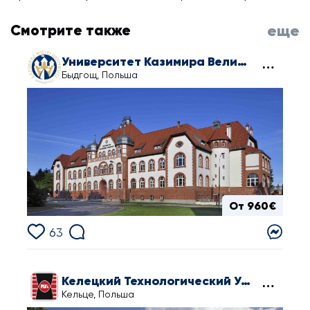
Смотрите также
еще
Университет Казимира Великого в Быдгоще
Быдгощ, Польша
От 960€
63
Келецкий Технологический Университет
Кельце, Польша