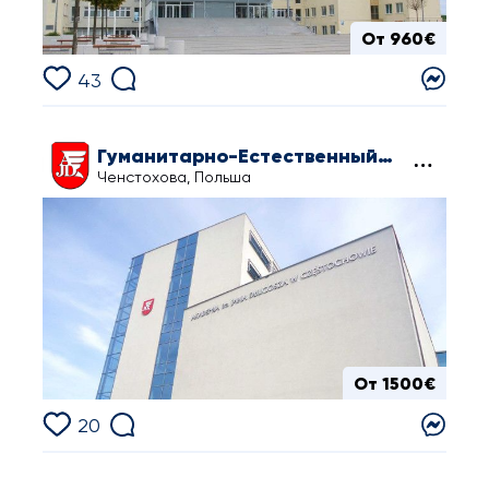
От 960€
43
Гуманитарно-Естественный Университет им. Яна Длугоша в Ченстохове
Ченстохова, Польша
От 1500€
20