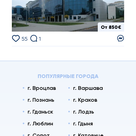
От 850€
55
1
ПОПУЛЯРНЫЕ ГОРОДА
г. Вроцлав
г. Варшава
г. Познань
г. Краков
г. Гданьск
г. Лодзь
г. Люблин
г. Гдыня
г. Сопот
г. Катовице