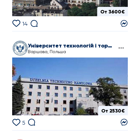
От 3600€
14
Університет технологій і торгівлі ім. Гелени Ходковської
Варшава, Польша
От 2530€
5