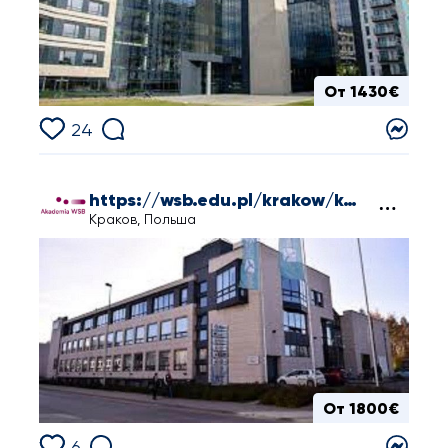
От 1430€
24
https://wsb.edu.pl/krakow/kandydat/studia-i-stopnia
Краков, Польша
От 1800€
6