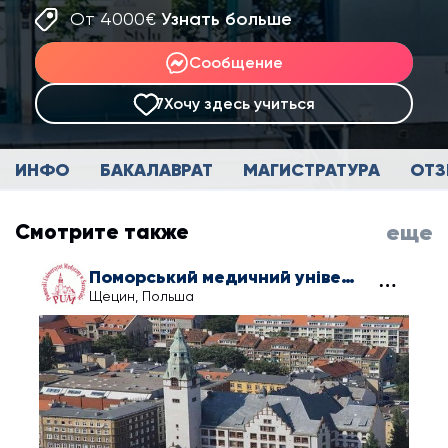
От 4000€
Узнать больше
Сообщение
7
Хочу здесь учиться
ИНФО
БАКАЛАВРАТ
МАГИСТРАТУРА
ОТ
Смотрите также
еще
Поморський медичний університет у Щецині
Щецин, Польша