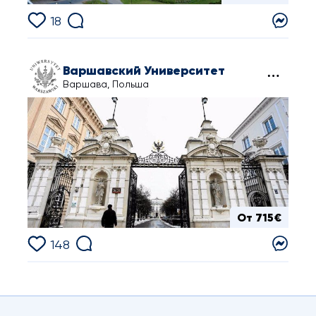
18
Варшавский Университет
Варшава, Польша
От 715€
148