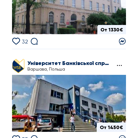
От 1330€
32
Університет Банківської справи у Варшаві
Варшава, Польша
От 1450€