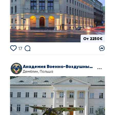
От 2250€
17
Академия Военно-Воздушных Сил в Демблине
Демблин, Польша