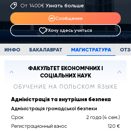
От 1400€
Узнать больше
Сообщение
7
Хочу здесь учиться
ИНФО
БАКАЛАВРАТ
МАГИСТРАТУРА
ОТ
ФАКУЛЬТЕТ ЕКОНОМІЧНИХ І
СОЦІАЛЬНИХ НАУК
ОБУЧЕНИЕ НА ПОЛЬСКОМ ЯЗЫКЕ
Адміністрація та внутрішня безпека
Адміністрація громадської безпеки
Срок
2 года (4 сем.)
Регистрационный взнос
120 €