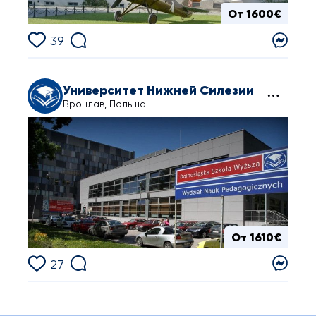
От 1600€
39
Университет Нижней Силезии
Вроцлав, Польша
От 1610€
27