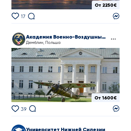
От 2250€
17
Академия Военно-Воздушных Сил в Демблине
Демблин, Польша
От 1600€
39
Университет Нижней Силезии