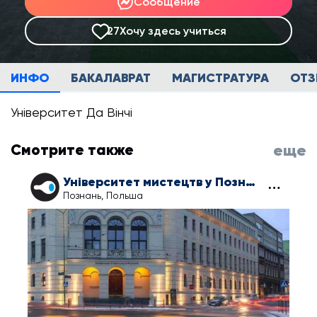
Сообщение
27
Хочу здесь учиться
ИНФО
БАКАЛАВРАТ
МАГИСТРАТУРА
ОТ
Університет Да Вінчі
Смотрите также
еще
Університет мистецтв у Познані
Познань, Польша