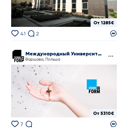
От 1285€
41
2
Международный Университет Дизайна
Варшава, Польша
От 5310€
7