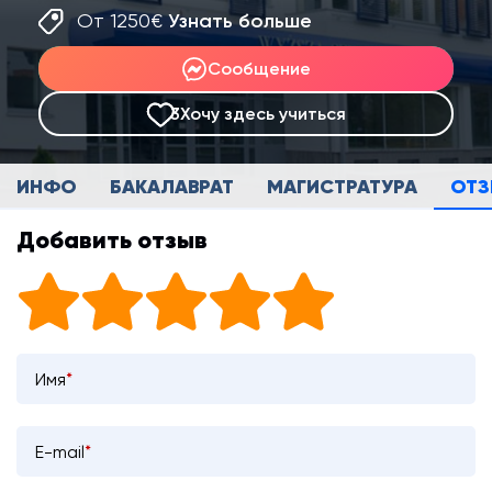
От 1250€
Узнать больше
Сообщение
3
Хочу здесь учиться
ИНФО
БАКАЛАВРАТ
МАГИСТРАТУРА
ОТ
Добавить отзыв
Имя
*
E-mail
*