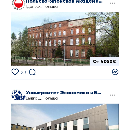
Польско-Японская Академия Компьютерных Технологий в Гданьске
Гданьск, Польша
От 4050€
23
Университет Экономики в Быдгоще
Быдгощ, Польша