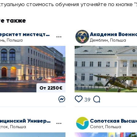
ктуальную стоимость обучения уточняйте по кнопке "
е также
Університет мистецтв у Познані
нь, Польша
Демблин, Польша
От 2250€
39
Медицинский Университет в Белостоке
ток, Польша
Сопот, Польша