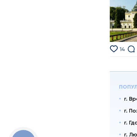
14
ПОПУЛ
г. В
г. П
г. Гд
г. Л