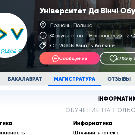
Університет Да Вінчі Об
Познань, Польша
Факультетов: 1 Направлений: 12 
От 2010€
Узнать больше
Сообщение
27
Хочу 
БАКАЛАВРАТ
МАГИСТРАТУРА
ОТЗЫВЫ
ІНФОРМАТИ
ОБУЧЕНИЕ НА ПОЛЬ
тика
Информатика
опасность
Штучний інтелект