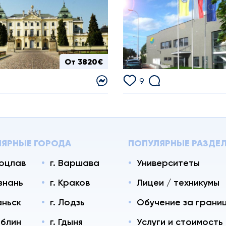
От 3820€
9
ЯРНЫЕ ГОРОДА
ПОПУЛЯРНЫЕ РАЗДЕ
роцлав
г. Варшава
Университеты
ознань
г. Краков
Лицеи / техникумы
аньск
г. Лодзь
Обучение за грани
юблин
г. Гдыня
Услуги и стоимость