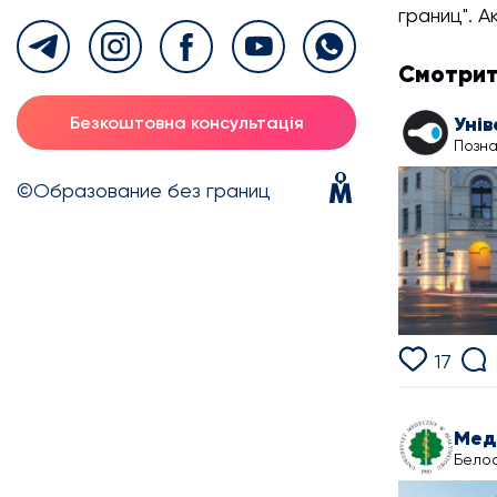
границ". А
Смотрит
Безкоштовна консультація
Позна
©Образование без границ
17
Белос