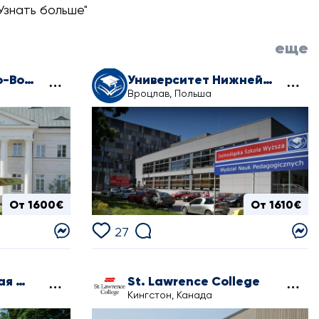
Узнать больше"
еще
Академия Военно-Воздушных Сил в Демблине
Университет Нижней Силезии
Вроцлав, Польша
От 1600€
От 1610€
27
Сопотская Высшая Школа
St. Lawrence College
Кингстон, Канада