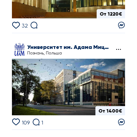
От 1220€
32
Университет им. Адама Мицкевича в Познани
Познань, Польша
От 1400€
109
1