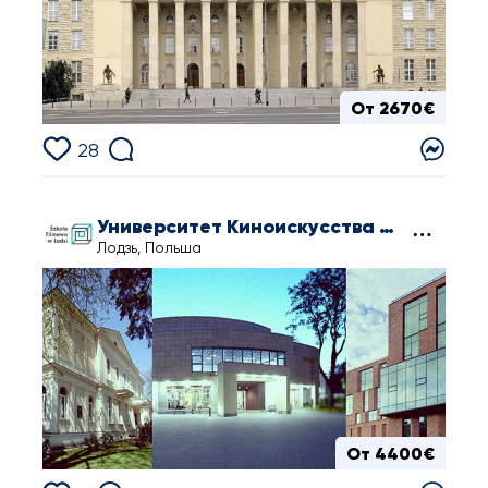
От 2670€
28
Университет Киноискусства в Лодзи
Лодзь, Польша
От 4400€