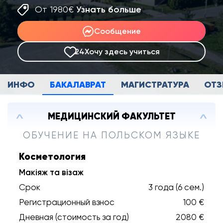
От 1980€
Узнать больше
Сообщение
24
Хочу здесь учиться
ИНФО
БАКАЛАВРАТ
МАГИСТРАТУРА
ОТ
МЕДИЦИНСКИЙ ФАКУЛЬТЕТ
ОБУЧЕНИЕ НА ПОЛЬСКОМ ЯЗЫКЕ
Косметология
Макіяж та візаж
Срок
3 года (6 сем.)
Регистрационный взнос
100 €
Дневная (стоимость за год)
2080 €