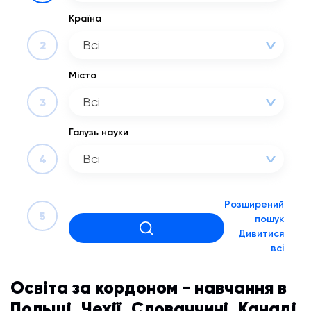
Країна
Всі
2
Місто
Всі
3
Галузь науки
Всі
4
Розширений
5
пошук
Дивитися
всі
Освіта за кордоном - навчання в
Польщі, Чехії, Словаччині, Канаді