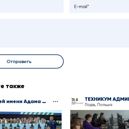
E-mail
*
Отправить
е также
Лицей имени Адама Мицкевича в Клечеве
Лодзь, Польша