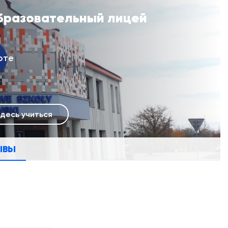
разовательный лицей
рте
здесь учиться
ЫВЫ