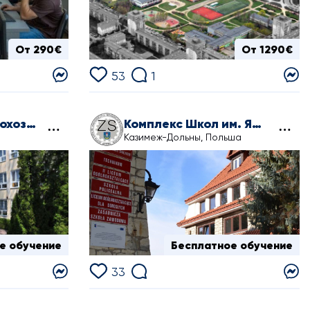
От 290€
От 1290€
53
1
Комплекс Сельскохозяйственных Школ в Киянах
Комплекс Школ им. Яна Кошица Виткевича в Казимеже-Дольном
Казимеж-Дольны, Польша
е обучение
Бесплатное обучение
33