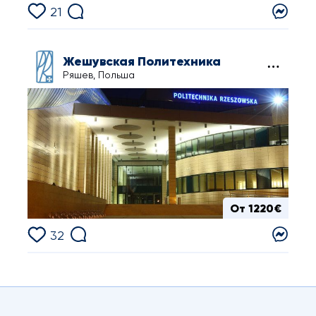
21
Жешувская Политехника
Ряшев, Польша
От 1220€
32