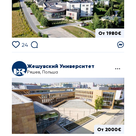
От 1980€
24
Жешувский Университет
Ряшев, Польша
От 2000€