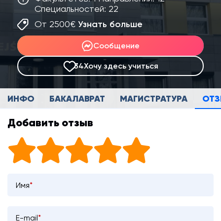
Специальностей: 22
От 2500€
Узнать больше
Сообщение
34
Хочу здесь учиться
ИНФО
БАКАЛАВРАТ
МАГИСТРАТУРА
ОТ
Добавить отзыв
Имя
*
E-mail
*