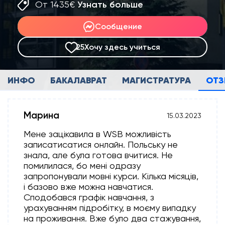
От 1435€
Узнать больше
Сообщение
25
Хочу здесь учиться
ИНФО
БАКАЛАВРАТ
МАГИСТРАТУРА
ОТ
Марина
15.03.2023
Мене зацікавила в WSB можливість
записатисатися онлайн. Польську не
знала, але була готова вчитися. Не
помилилася, бо мені одразу
запропонували мовні курси. Кілька місяців,
і базово вже можна навчатися.
Сподобався графік навчання, з
урахуванням підробітку, в моєму випадку
на проживання. Вже було два стажування,