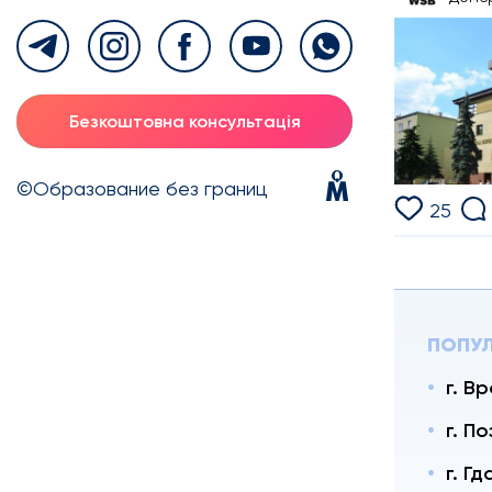
Безкоштовна консультація
©Образование без границ
25
ПОПУЛ
г. В
г. П
г. Гд