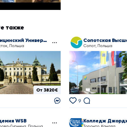
е также
Медицинский Университет в Белостоке
ток, Польша
Сопот, Польша
От 3820€
9
демия WSB
рова-Гурнича, Польша
Торонто, Канада