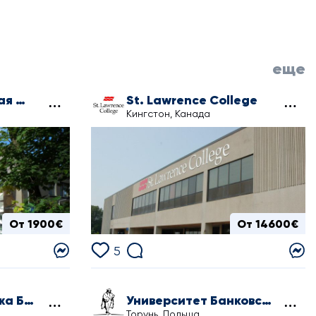
еще
Сопотская Высшая Школа
St. Lawrence College
Кингстон, Канада
От 1900€
От 14600€
5
Колледж Джорджа Брауна
Университет Банковского Дела в Торуне
Торунь, Польша