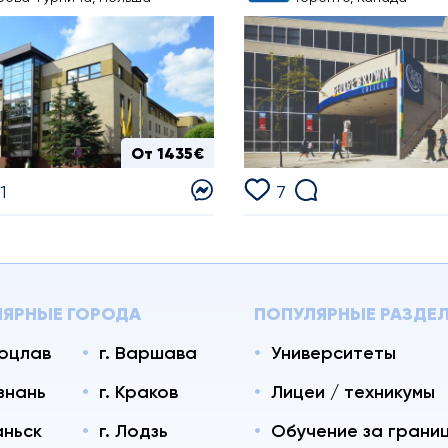
От 1435€
1
7
ЯРНЫЕ ГОРОДА
ПОПУЛЯРНЫЕ РАЗДЕ
роцлав
г. Варшава
Университеты
ознань
г. Краков
Лицеи / техникумы
аньск
г. Лодзь
Обучение за грани