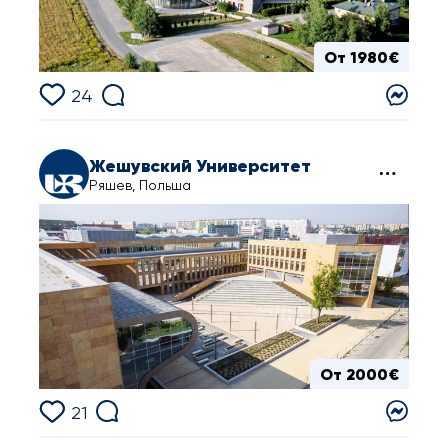
От 1980€
24
Жешувский Университет
Ряшев, Польша
От 2000€
21