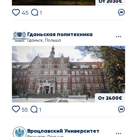
От 2030€
45
1
Гданьская политехника
Гданьск, Польша
От 2400€
55
1
Вроцлавский Университет
Вроцлав, Польша