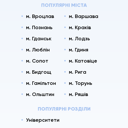
ПОПУЛЯРНІ МІСТА
м. Вроцлав
м. Варшава
м. Познань
м. Краків
м. Гданськ
м. Лодзь
м. Люблін
м. Гдиня
м. Сопот
м. Катовіце
м. Бидгощ
м. Рига
м. Гамільтон
м. Торунь
м. Ольштин
м. Ряшів
ПОПУЛЯРНІ РОЗДІЛИ
Університети