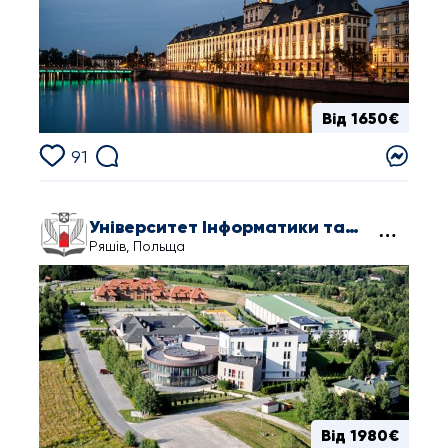
Від 1650€
91
Університет Інформатики та Управління в Жешуві
Ряшів, Польща
Від 1980€