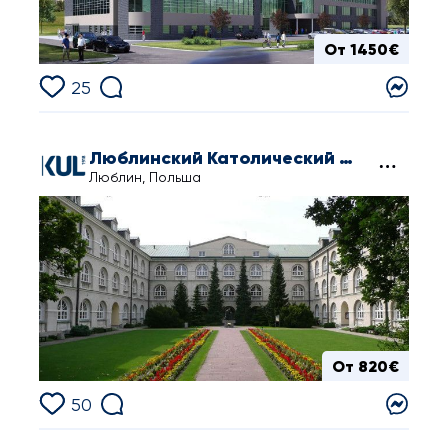
От 1450€
25
Люблинский Католический Университет Иоанна Павла II
Люблин, Польша
От 820€
50