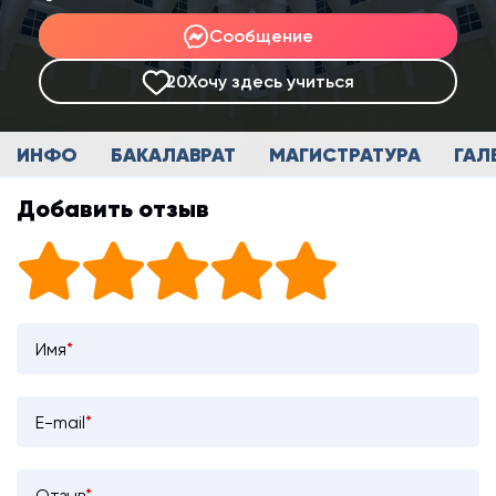
Сообщение
20
Хочу здесь учиться
ИНФО
БАКАЛАВРАТ
МАГИСТРАТУРА
ГАЛ
Добавить отзыв
Имя
*
E-mail
*
Отзыв
*