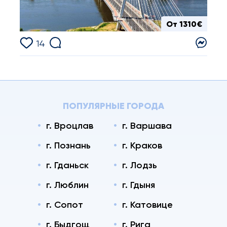
От 1310€
14
ПОПУЛЯРНЫЕ ГОРОДА
г. Вроцлав
г. Варшава
г. Познань
г. Краков
г. Гданьск
г. Лодзь
г. Люблин
г. Гдыня
г. Сопот
г. Катовице
г. Быдгощ
г. Рига