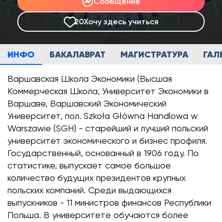
Сообщение
20
Хочу здесь учиться
ИНФО
БАКАЛАВРАТ
МАГИСТРАТУРА
ГАЛ
Варшавская Школа Экономики (Высшая
Коммерческая Школа, Университет Экономики в
Варшаве, Варшавский Экономический
Университет, пол. Szkoła Główna Handlowa w
Warszawie (SGH) - старейший и лучший польский
университет экономического и бизнес профиля.
Государственный, основанный в 1906 году. По
статистике, выпускает самое большое
количество будущих президентов крупных
польских компаний. Среди выдающихся
выпускников - 11 министров финансов Республики
Польша. В университете обучаются более