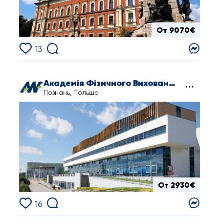
От 9070€
13
Академія Фізичного Виховання ім. Євгенія Пясецького
Познань, Польша
От 2930€
16