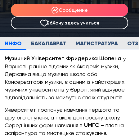
Сообщение
26
Хочу здесь учиться
ИНФО
БАКАЛАВРАТ
МАГИСТРАТУРА
ОТ
Музичний Університет Фридерика Шопена
у
Варшаві, раніше відомий як Академія музики,
Державна вища музична школа або
Консерваторія музики, є одним із найстаріших
музичних університетів у Європі, який відчуває
відповідальність за майбутнє своїх студентів.
Університет пропонує навчання першого та
другого ступеня, а також докторську школу.
UMFC
Серед інших форм навчання в
– платна
аспірантура та мистецьке стажування.