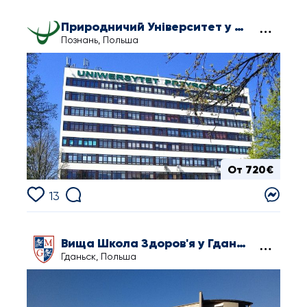
Природничий Університет у Познані
Познань, Польша
От 720€
13
Вища Школа Здоров'я у Гданьску
Гданьск, Польша