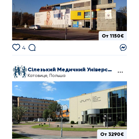
От 1150€
4
Сілезький Медичний Університет у Катовіце
Катовице, Польша
От 3290€