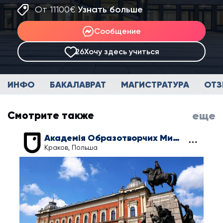
От 11100€
Узнать больше
Сообщение
26
Хочу здесь учиться
ИНФО
БАКАЛАВРАТ
МАГИСТРАТУРА
ОТ
Смотрите также
еще
Академія Образотворчих Мистецтв ім. Яна Матейки
Краков, Польша