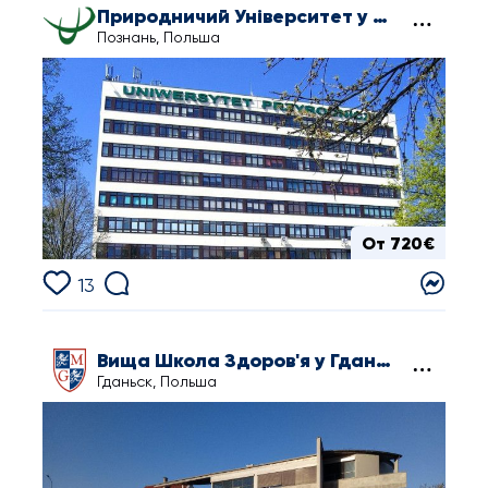
Природничий Університет у Познані
Познань, Польша
От 720€
13
Вища Школа Здоров'я у Гданьску
Гданьск, Польша