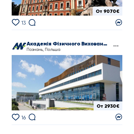
От 9070€
13
Академія Фізичного Виховання ім. Євгенія Пясецького
Познань, Польша
От 2930€
16