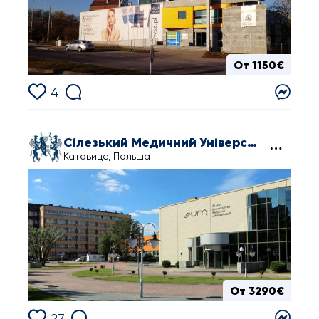
От 1150€
4
Сілезький Медичний Університет у Катовіце
Катовице, Польша
От 3290€
27