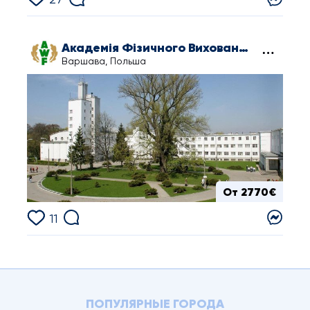
Академія Фізичного Виховання ім. Юзефа Пілсудського
Варшава, Польша
От 2770€
11
ПОПУЛЯРНЫЕ ГОРОДА