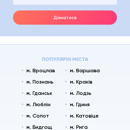
Дізнатися
ПОПУЛЯРНІ МІСТА
м. Вроцлав
м. Варшава
м. Познань
м. Краків
м. Гданськ
м. Лодзь
м. Люблін
м. Гдиня
м. Сопот
м. Катовіце
м. Бидгощ
м. Рига