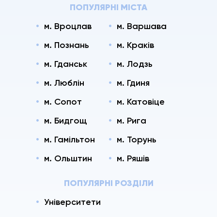
ПОПУЛЯРНІ МІСТА
м. Вроцлав
м. Варшава
м. Познань
м. Краків
м. Гданськ
м. Лодзь
м. Люблін
м. Гдиня
м. Сопот
м. Катовіце
м. Бидгощ
м. Рига
м. Гамільтон
м. Торунь
м. Ольштин
м. Ряшів
ПОПУЛЯРНІ РОЗДІЛИ
Університети