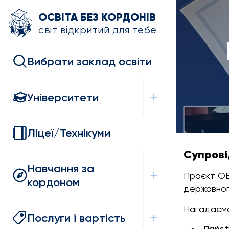
ОСВІТА БЕЗ КОРДОНІВ
світ відкритий для тебе
Вибрати заклад освіти
Університети
Ліцеї/Технікуми
Супровід
Навчання за
Проєкт ОБ
кордоном
державног
Нагадаємо,
Послуги і вартість