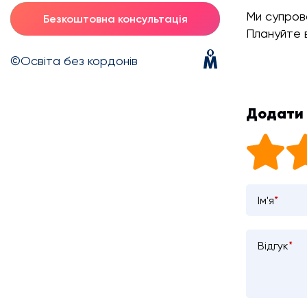
Ми супрово
Безкоштовна консультація
Плануйте 
©Освіта без кордонів
Додати 
Ім'я
*
Відгук
*