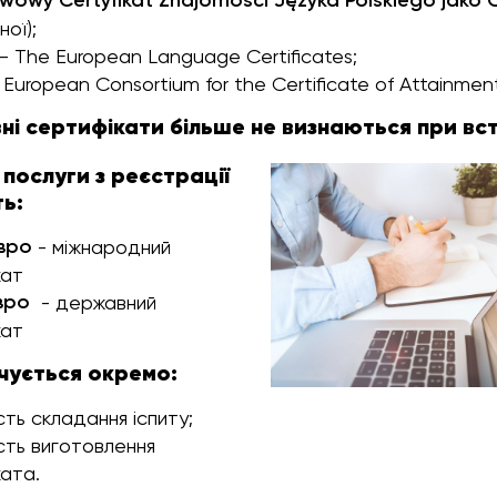
wowy Certyfikat Znajomości Języka Polskiego jako
ної);
– The European Language Certificates;
European Consortium for the Certificate of Attainme
овні сертифікати більше не визнаються при вс
 послуги з реєстрації
ь:
вро
- міжнародний
кат
євро
- державний
кат
чується окремо:
сть складання іспиту;
сть виготовлення
ата.