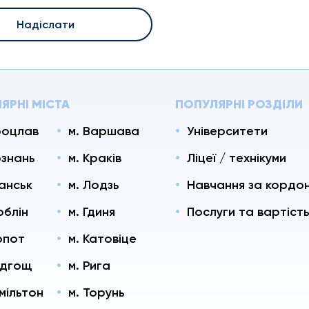
Надіслати
ЯРНІ МІСТА
ПОПУЛЯРНІ РОЗДІЛИ
роцлав
м. Варшава
Університети
ознань
м. Краків
Ліцеї / технікуми
данськ
м. Лодзь
Навчання за кордо
юблін
м. Гдиня
Послуги та вартіст
опот
м. Катовіце
идгощ
м. Рига
амільтон
м. Торунь