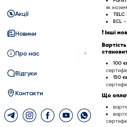
Państ
як інозем
Акції
TELC
ECL
– 
❗ Інші м
Новини
Вартість
становит
Про нас
100 є
сертифі
Відгуки
150 
сертифі
Контакти
Що опла
варті
варті
сертифік