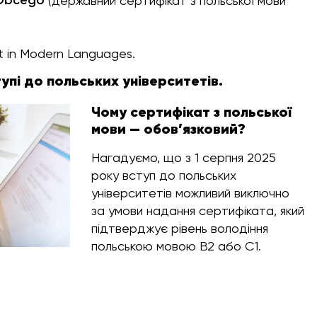
 Obcego
(державний сертифікат з польської мови
nt in Modern Languages.
тупі до польських університетів.
Чому сертифікат з польської
мови — обов’язковий?
Нагадуємо, що з 1 серпня 2025
року вступ до польських
університетів можливий виключно
за умови надання сертифіката, який
підтверджує рівень володіння
польською мовою B2 або C1.