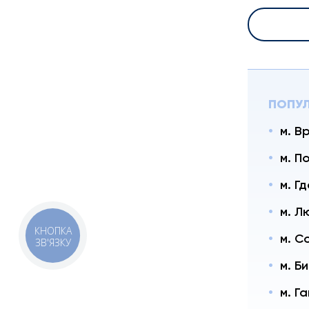
ПОПУЛ
м. В
м. П
м. Г
м. Л
КНОПКА
м. С
ЗВ'ЯЗКУ
м. Б
м. Г