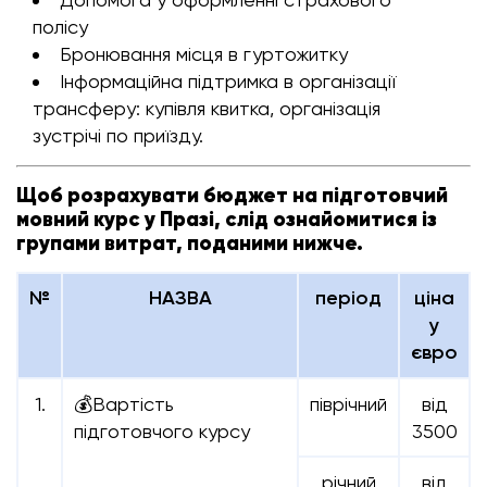
полісу
Бронювання місця в гуртожитку
Інформаційна підтримка в організації
трансферу: купівля квитка, організація
зустрічі по приїзду.
Щоб розрахувати бюджет на підготовчий
мовний курс у Празі, слід ознайомитися із
групами витрат, поданими нижче.
№
НАЗВА
період
ціна
у
євро
1.
💰Вартість
піврічний
від
підготовчого курсу
3500
річний
від