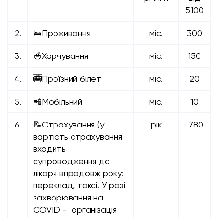
5100
2.
🛌Проживання
міс.
300
3.
🥣Харчування
міс.
150
4.
🚎Проїзний білет
міс.
20
5.
📲Мобільний
міс.
10
6.
📝Страхування (у
рік
780
вартість страхування
входить
супроводження до
лікаря впродовж року:
переклад, таксі. У разі
захворювання на
COVID - організація