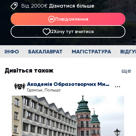
Від 2000€
Дізнатися більше
Повідомлення
12
Хочу тут вчитися
ІНФО
БАКАЛАВРАТ
МАГІСТРАТУРА
ВІДГУ
Дивіться також
ще
Академія Образотворчих Мистецтв у Гданську
Гданськ, Польща