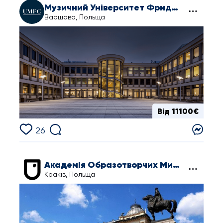
Музичний Університет Фридерика Шопена
Варшава, Польща
Від 11100€
26
Академія Образотворчих Мистецтв ім. Яна Матейки
Краків, Польща