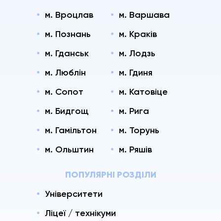
м. Вроцлав
м. Варшава
м. Познань
м. Краків
м. Гданськ
м. Лодзь
м. Люблін
м. Гдиня
м. Сопот
м. Катовіце
м. Бидгощ
м. Рига
м. Гамільтон
м. Торунь
м. Ольштин
м. Ряшів
ПОПУЛЯРНІ РОЗДІЛИ
Університети
Ліцеї / технікуми