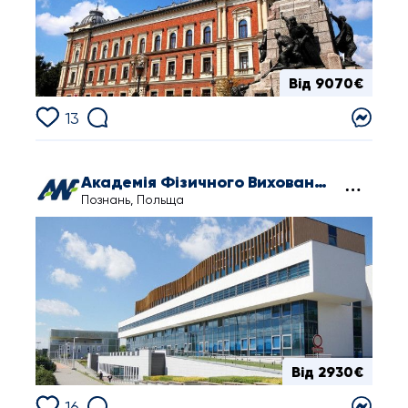
Від 9070€
13
Академія Фізичного Виховання ім. Євгенія Пясецького
Познань, Польща
Від 2930€
16