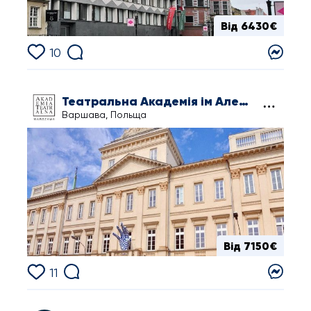
Від 6430€
10
Театральна Академія ім Александра Зельверовича
Варшава, Польща
Від 7150€
11