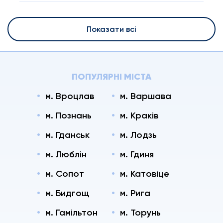
Показати всі
ПОПУЛЯРНІ МІСТА
м. Вроцлав
м. Варшава
м. Познань
м. Краків
м. Гданськ
м. Лодзь
м. Люблін
м. Гдиня
м. Сопот
м. Катовіце
м. Бидгощ
м. Рига
м. Гамільтон
м. Торунь