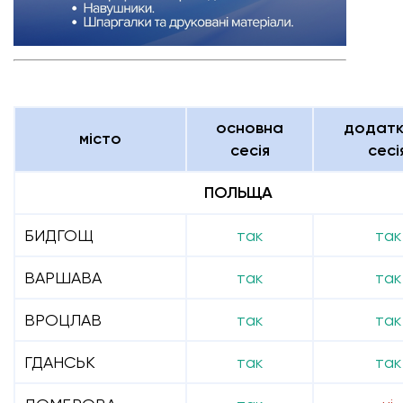
основна
додатк
місто
сесія
сесі
ПОЛЬЩА
БИДГОЩ
так
так
ВАРШАВА
так
так
ВРОЦЛАВ
так
так
ГДАНСЬК
так
так