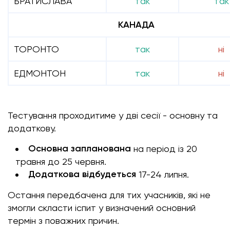
БРАТИСЛАВА
так
так
КАНАДА
ТОРОНТО
так
ні
ЕДМОНТОН
так
ні
Тестування проходитиме у дві сесії - основну та
додаткову.
Основна запланована
на період із 20
травня до 25 червня.
Додаткова відбудеться
17-24 липня.
Остання передбачена для тих учасників, які не
змогли скласти іспит у визначений основний
термін з поважних причин.