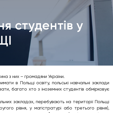
я студентів у
ЩІ
ина з них – громадяни України.
римати в Польщі освіту, польські навчальні заклади
зати, багато хто з іноземних студентів обмірковує
чальних закладах, перебувають на території Польщі
угого рівня, у магістратурі або третього рівня),