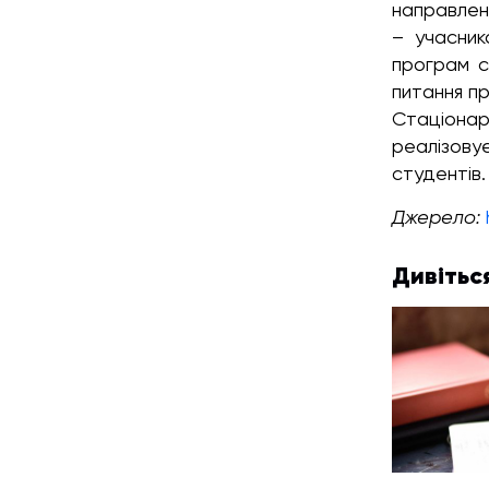
направлен
– учасник
програм ст
питання пр
Стаціонар
реалізову
студентів.
Джерело:
Дивітьс