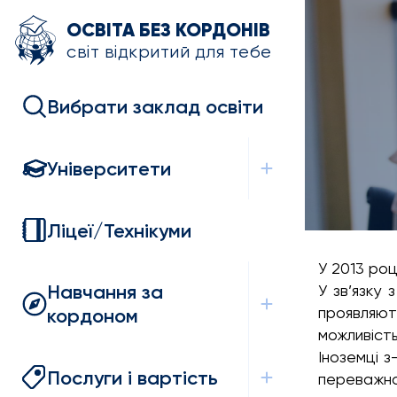
ОСВІТА БЕЗ КОРДОНІВ
світ відкритий для тебе
Вибрати заклад освіти
Університети
Ліцеї/Технікуми
У 2013 роц
Навчання за
У зв’язку 
проявляют
кордоном
можливіст
Іноземці з
Послуги і вартість
переважн