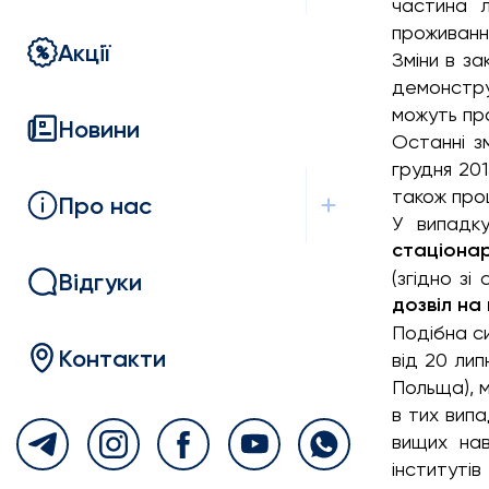
частина
проживанн
Акції
Зміни в з
демонструю
можуть пр
Новини
Останні зм
грудня 201
також про
Про нас
У випадк
стаціонар
(згідно з
Відгуки
дозвіл на
Подібна с
Контакти
від 20 лип
Польща), 
в тих випа
вищих нав
інституті