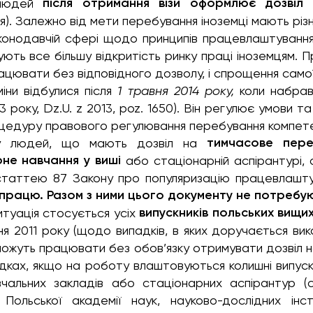
після отримання візи оформлює дозвіл
 людей
я). Залежно від мети перебування іноземці мають рі
аконодавчій сфері щодо принципів працевлаштування 
ть все більшу відкритість ринку праці іноземцям. П
ацювати без відповідного дозволу, і спрощення само
іни відбулися після
1 травня 2014 року,
коли набрав 
3 року, Dz.U. z 2013, poz. 1650). Він регулює умови та 
цедуру правового регулювання перебування компет
тимчасове пер
у людей, що мають дозвіл на
не навчання у виші
або стаціонарній аспірантурі, с
і статтею 87 Закону про популяризацію працевлашту
 працю. Разом з ними цього документу не потребую
випускників польських вищи
итуація стосується усіх
ня 2011 року (щодо випадків, в яких доручається ви
можуть працювати без обов’язку отримувати дозвіл 
дках, якщо на роботу влаштовуються колишні випускн
чальних закладів або стаціонарних аспірантур (ст
в Польської академії наук, науково-дослідних інст