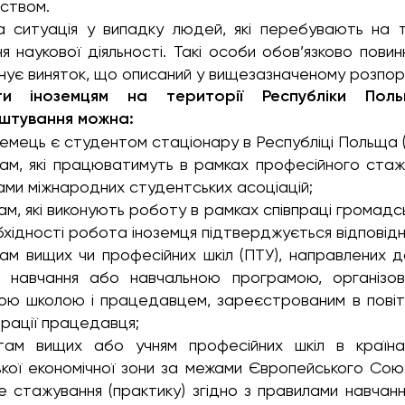
ством.
 ситуація у випадку людей, які перебувають на те
я наукової діяльності. Такі особи обов’язково пови
снує виняток, що описаний у вищезазначеному розпор
ти іноземцям на території Республіки Пол
штування можна:
земець є студентом стаціонару в Республіці Польща (пр
ам, які працюватимуть в рамках професійного стажув
ами міжнародних студентських асоціацій;
м, які виконують роботу в рамках співпраці громадськ
бхідності робота іноземця підтверджується відповід
ам вищих чи професійних шкіл (ПТУ), направлених до
и навчання або навчальною програмою, організ
ою школою і працедавцем, зареєстрованим в повітов
рації працедавця;
там вищих або учням професійних шкіл в країн
кої економічної зони за межами Європейського Сою
е стажування (практику) згідно з правилами навчан