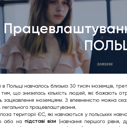
Працевлаштуванн
ПОЛЬ
і в Польщі навчалось близько 30 тисяч іноземців, трет
з тим, що знизилась кількість людей, які бажають от
ь зацікавлення іноземцями. З впевненістю можна ска
ь легального працевлаштування.
-поза території ЄС, які навчаються у польських нав
підставі візи
о або на
(навчання першого рівня, др