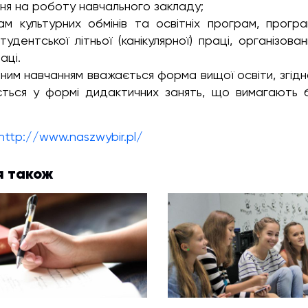
ня на роботу навчального закладу;
ам культурних обмінів та освітніх програм, прогр
удентської літньої (канікулярної) праці, організов
аці.
ним навчанням вважається форма вищої освіти, згід
ється у формі дидактичних занять, що вимагають б
http://www.naszwybir.pl/
я також