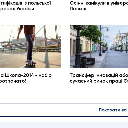
тифікація із польської
Осінні канікули в уніве
еренах України
Польщі
на Школа-2014 - набір
Трансфер інновацій або
 розпочато!
сучасний ринок праці 
Показати всі