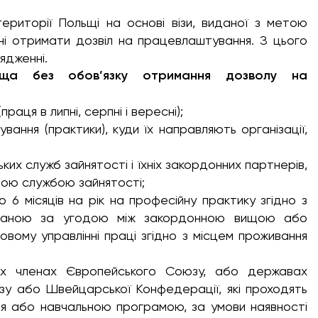
риторії Польщі на основі візи, виданої з метою
нні отримати дозвіл на працевлаштування. З цього
ядженні.
ьща без обов’язку отримання дозволу на
аця в липні, серпні і вересні);
ання (практики), куди їх направляють організації,
их служб зайнятості і їхніх закордонних партнерів,
ною службою зайнятості;
 6 місяців на рік на професійну практику згідно з
ованою за угодою між закордонною вищою або
ому управлінні праці згідно з місцем проживання
ах членах Європейського Союзу, або державах
зу або Швейцарської Конфедерації, які проходять
ня або навчальною програмою, за умови наявності