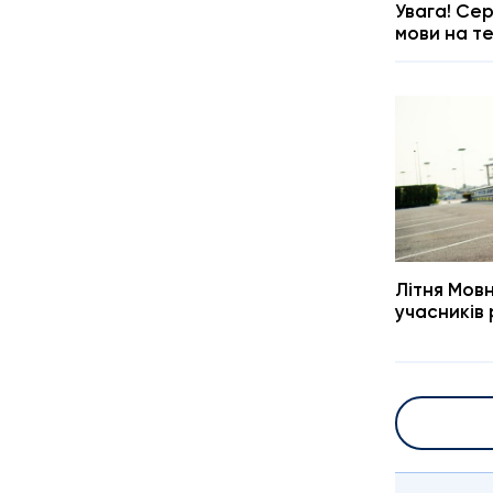
Увага! Сер
мови на т
Літня Мов
учасників