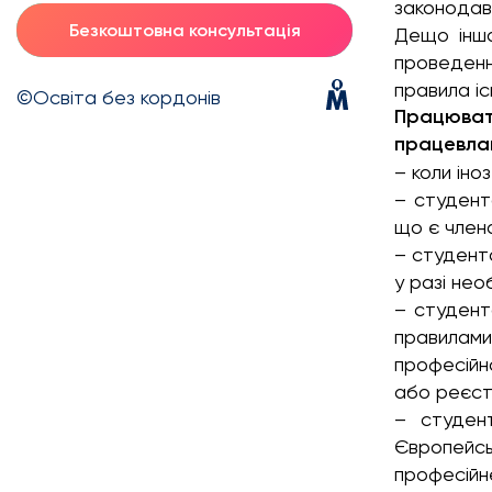
законодав
Безкоштовна консультація
Дещо інша
проведенн
правила і
©Освіта без кордонів
Працюва
працевла
– коли іно
– студент
що є член
– студента
у разі нео
– студент
правилам
професійн
або реєст
– студен
Європейсь
професійн