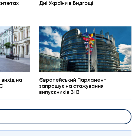
рситетах
Дні України в Бидгощі
 вихід на
Європейський Парламент
ЄС
запрошує на стажування
випускників ВНЗ