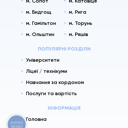
м. Сопот
м. Катовіце
м. Бидгощ
м. Рига
м. Гамільтон
м. Торунь
м. Ольштин
м. Ряшів
ПОПУЛЯРНІ РОЗДІЛИ
Університети
Ліцеї / технікуми
Навчання за кордоном
Послуги та вартість
ІНФОРМАЦІЯ
Головна
КНОПКА
ЗВ'ЯЗКУ