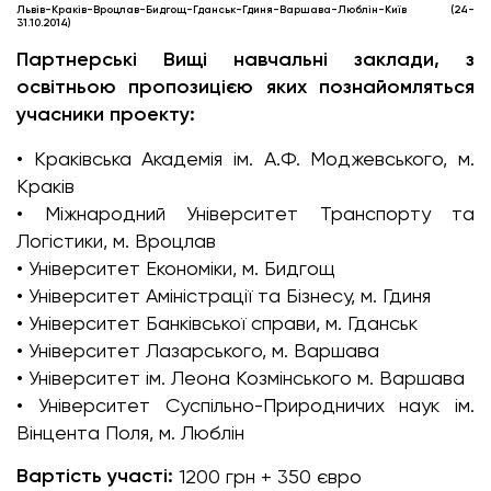
Львів-Краків-Вроцлав-Бидгощ-Гданськ-Гдиня-Варшава-Люблін-Київ (24-
31.10.2014)
Партнерські Вищі навчальні заклади, з
освітньою пропозицією яких познайомляться
учасники проекту:
• Краківська Академія ім. А.Ф. Моджевського, м.
Краків
• Міжнародний Університет Транспорту та
Логістики, м. Вроцлав
• Університет Економіки, м. Бидгощ
• Університет Аміністрації та Бізнесу, м. Гдиня
• Університет Банківської справи, м. Гданськ
• Університет Лазарського, м. Варшава
• Університет ім. Леона Козмінського м. Варшава
• Університет Суспільно-Природничих наук ім.
Вінцента Поля, м. Люблін
Вартість участі:
1200 грн + 350 євро