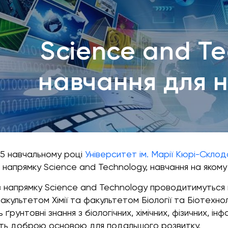
Science and T
навчання для 
15 навчальному році
Університет ім. Марії Кюрі-Склод
 напрямку Science and Technology, навчання на яком
з напрямку Science and Technology проводитимуться 
факультетом Хімії та факультетом Біології та Біотехн
ґрунтовні знання з біологічних, хімічних, фізичних, і
уть доброю основою для подальшого розвитку.