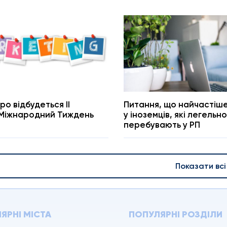
ро відбудеться IІ
Питання, що найчастіш
Міжнародний Тиждень
у іноземців, які легельно
перебувають у РП
Показати всі
ЯРНІ МІСТА
ПОПУЛЯРНІ РОЗДІЛИ