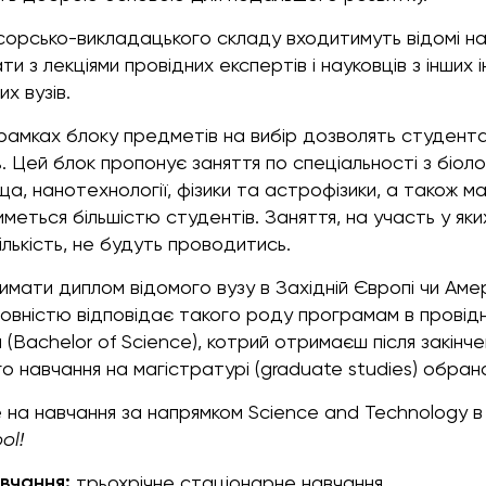
орсько-викладацького складу входитимуть відомі нау
и з лекціями провідних експертів і науковців з інших 
х вузів.
 рамках блоку предметів на вибір дозволять студент
 Цей блок пропонує заняття по спеціальності з біології
, нанотехнології, фізики та астрофізики, а також ма
меться більшістю студентів. Заняття, на участь у як
ількість, не будуть проводитись.
имати диплом відомого вузу в Західній Європі чи Ам
овністю відповідає такого роду програмам в провідни
(Bachelor of Science), котрий отримаєш після закінче
 навчання на магістратурі (graduate studies) обран
 на навчання за напрямком Science and Technology в
ol
!
вчання:
трьохрічне стаціонарне навчання.