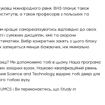
ковці міжнародного рівня. ВНЗ планує також
інститутів, а також професорів з польських та
ам краще самореалізуватись відповідно до своїх
 і суміжних дисциплін, хімії та охорони
тематики. Вибір конкретних занять з цього блоку
их запишеться менше бажаючих, ніж мінімально
ериці? Ми допоможемо тобі в цьому. Наша програма
х західних вузах. Науково-кваліфікаційний рівень
ння Science and Technology, відкриє тобі двері для
ого тобою вузу.
 UMCS і Ви переконаєтесь, що S
tudy
in