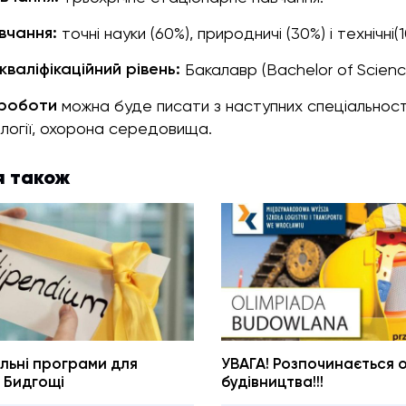
вчання:
точні науки (60%), природничі (30%) i технічні(1
кваліфікаційний рівень:
Бакалавр (Bachelor of Scienc
 роботи
можна буде писати з наступних cпеціальнос
логії, охорона середовища.
я також
льні програми для
УВАГА! Розпочинається о
в Бидгощі
будівництва!!!