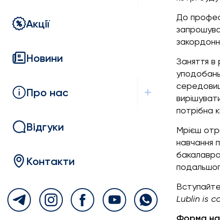
До профес
Акції
запрошуват
закордонни
Новини
Заняття в
уподобань.
середовища
Про нас
вирішувати
потрібна к
Відгуки
Мрієш отр
навчання п
бакалавра 
Контакти
подальшого
Вступайте
L
ublin
is
co
Форма на