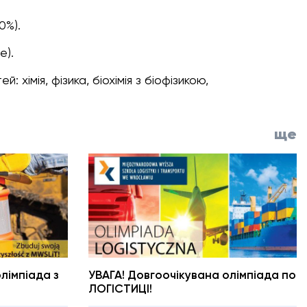
0%).
e).
тей:
хімія, фізика, біохімія з біофізикою,
ще
лімпіада з
УВАГА! Довгоочікувана олімпіада по
ЛОГІСТИЦІ!