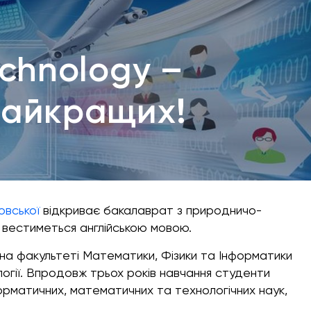
echnology –
найкращих!
овської
відкриває бакалаврат з природничо-
у вестиметься англійською мовою.
на факультеті Математики, Фізики та Інформатики
ології. Впродовж трьох років навчання студенти
нформатичних, математичних та технологічних наук,