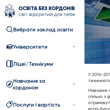
ОСВІТА БЕЗ КОРДОНІВ
світ відкритий для тебе
Вибрати заклад освіти
Університети
Ліцеї/Технікуми
У 2014-20
Навчання за
технічного
кордоном
Навчання 
спільно з 
отримають 
Послуги і вартість
котрі буд