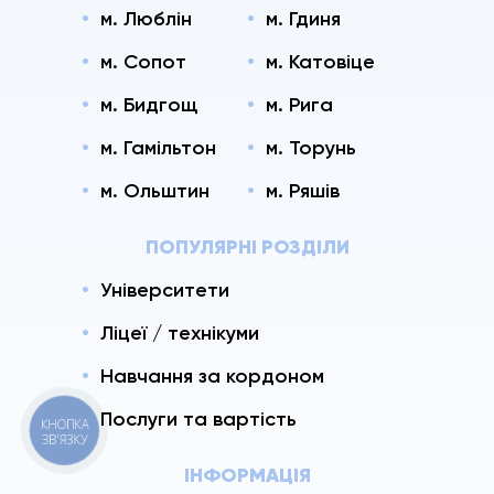
м. Люблін
м. Гдиня
м. Сопот
м. Катовіце
м. Бидгощ
м. Рига
м. Гамільтон
м. Торунь
м. Ольштин
м. Ряшів
ПОПУЛЯРНІ РОЗДІЛИ
Університети
Ліцеї / технікуми
Навчання за кордоном
Послуги та вартість
КНОПКА
ЗВ'ЯЗКУ
ІНФОРМАЦІЯ