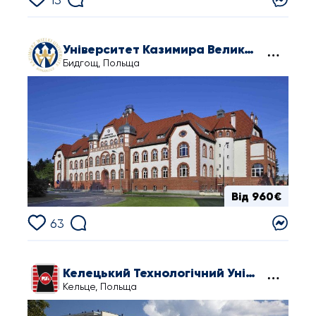
Університет Казимира Великого в Бидгощі
Бидгощ, Польща
Від 960€
63
Келецький Технологічний Університет
Кельце, Польща