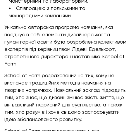
майстернями та лабораторіями.
Співпрацею з польськими та
міжнародними компаніями.
Унікальна авторська програма навчання, яка
поєднує в собі елементи дизайнерської та
гуманітарної освіти була розроблена колективом
експертів під керівництвом Лідевіі Еделькорт,
стратегічного директора і наставника School of
Form.
School of Form розрахований на тих, кому не
вистачає традиційних методів навчання на
творчих напрямках. Навчальний заклад підходить
тим, хто знає, що дизайн змінює якість життя, що
він важливий і корисний для суспільства, а також
тим, хто розуміє і хоче свідомо застосовувати
ідею збалансованого розвитку.
School of Form готує проектувальників