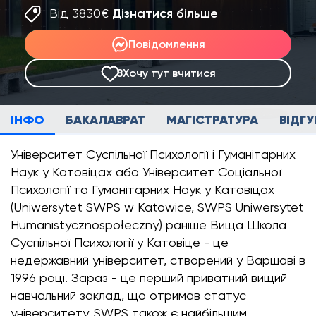
Від 3830€
Дізнатися більше
Повідомлення
8
Хочу тут вчитися
ІНФО
БАКАЛАВРАТ
МАГІСТРАТУРА
ВІДГУ
Університет Суспільної Психології і Гуманітарних
Наук у Катовіцах або Університет Соціальної
Психології та Гуманітарних Наук у Катовіцах
(Uniwersytet SWPS w Katowice, SWPS Uniwersytet
Humanistycznospołeczny) раніше Вища Школа
Суспільної Психології у Катовіце - це
недержавний університет, створений у Варшаві в
1996 році. Зараз - це перший приватний вищий
навчальний заклад, що отримав статус
університету. SWPS також є найбільшим