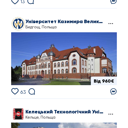
13
Університет Казимира Великого в Бидгощі
Бидгощ, Польща
Від 960€
63
Келецький Технологічний Університет
Кельце, Польща