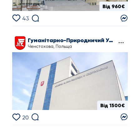
Від 960€
43
Гуманітарно-Природничий Університет ім. Яна Длугоша в Ченстохові
Ченстохова, Польща
Від 1500€
20