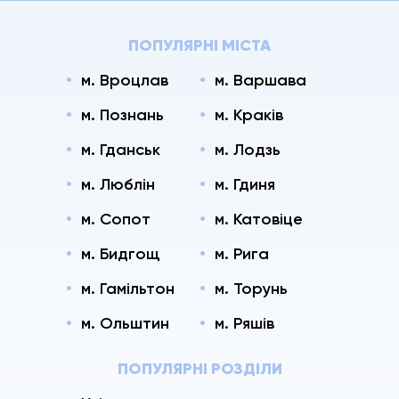
ПОПУЛЯРНІ МІСТА
м. Вроцлав
м. Варшава
м. Познань
м. Краків
м. Гданськ
м. Лодзь
м. Люблін
м. Гдиня
м. Сопот
м. Катовіце
м. Бидгощ
м. Рига
м. Гамільтон
м. Торунь
м. Ольштин
м. Ряшів
ПОПУЛЯРНІ РОЗДІЛИ