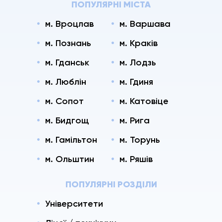
ПОПУЛЯРНІ МІСТА
м. Вроцлав
м. Варшава
м. Познань
м. Краків
м. Гданськ
м. Лодзь
м. Люблін
м. Гдиня
м. Сопот
м. Катовіце
м. Бидгощ
м. Рига
м. Гамільтон
м. Торунь
м. Ольштин
м. Ряшів
ПОПУЛЯРНІ РОЗДІЛИ
Університети