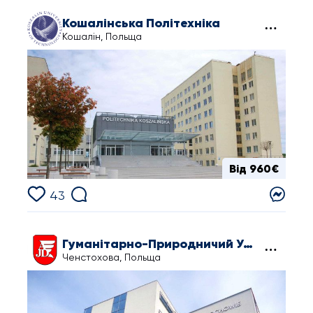
Кошалінська Політехніка
Кошалін, Польща
Від 960€
43
Гуманітарно-Природничий Університет ім. Яна Длугоша в Ченстохові
Ченстохова, Польща