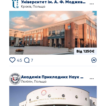
Університет ім. А. Ф. Моджевського в Кракові
Краків, Польща
Від 1250€
45
7
Академія Прикладних Наук Вінцента Поля в Любліні
Люблін, Польща