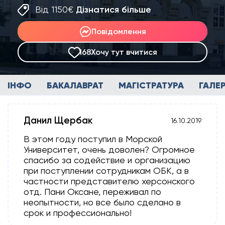
Від 1150€
Дізнатися більше
Повідомлення
168
Хочу тут вчитися
ІНФО
БАКАЛАВРАТ
МАГІСТРАТУРА
ГАЛЕ
Данил Щербак
16.10.2019
В этом году поступил в Морской
Университет, очень доволен? Огромное
спасибо за содействие и организацию
при поступлении сотрудникам ОБК, а в
частности представителю херсонского
отд. Пани Оксане, переживал по
неопытности, но все было сделано в
срок и профессионально!