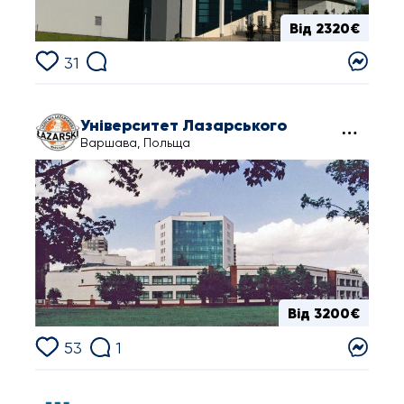
Від 2320€
31
Університет Лазарського
Варшава, Польща
Від 3200€
53
1