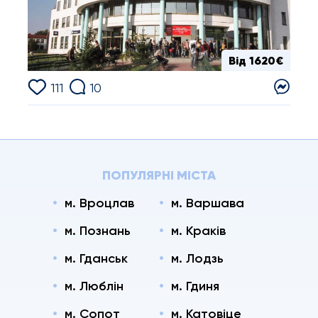
Від 1620€
111
10
ПОПУЛЯРНІ МІСТА
м. Вроцлав
м. Варшава
м. Познань
м. Краків
м. Гданськ
м. Лодзь
м. Люблін
м. Гдиня
м. Сопот
м. Катовіце