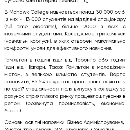
сучасна комп’ютерна техніка і т.д).
В Mohawk College навчається понад 30 000 осіб,
з них - 13 000 студентів на відділені стаціонару
(full time programs), більше 2000 з яких є
іноземними студентами. Коледж має три кампуси
(навчальні корпуси), в яких створені максимально
комфортні умови для ефективного навчання.
Гамільтон в годині їзди від Торонто або годині
їзди від Ніагари. Також Гамільтон є молодіжним
містом, з великою кількістю студентів. Варто
зазначити, 85,5% студентів працевлаштовуються
по своїй спеціальності після випуску з коледжу за
рахунок сприятливого ринку працевлаштування в
регіоні (розвинута промисловість, економіка,
бізнес).
Основні освітні напрямки: Бізнес Адміністрування,
Мистецтво і дизайн, ЗМІ, Інженерія, Соціальні