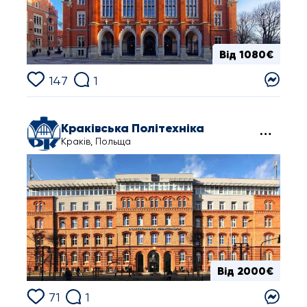
Від 1080€
147
1
Краківська Політехніка
Краків, Польща
Від 2000€
71
1