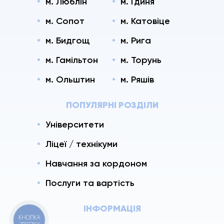
м. Люблін
м. Гдиня
м. Сопот
м. Катовіце
м. Бидгощ
м. Рига
м. Гамільтон
м. Торунь
м. Ольштин
м. Ряшів
ПОПУЛЯРНІ РОЗДІЛИ
Університети
Ліцеї / технікуми
Навчання за кордоном
Послуги та вартість
ІНФОРМАЦІЯ
КНОПКА