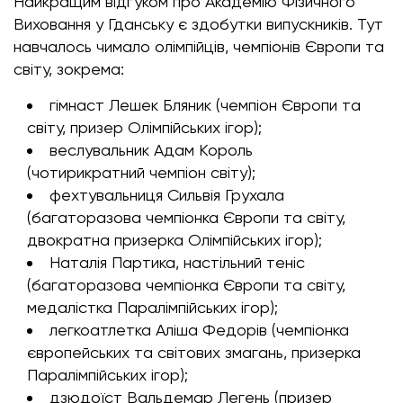
Найкращим відгуком про Академію Фізичного
Виховання у Гданську є здобутки випускників. Тут
навчалось чимало олімпійців, чемпіонів Європи та
світу, зокрема:
гімнаст Лешек Бляник (чемпіон Європи та
світу, призер Олімпійських ігор);
веслувальник Адам Король
(чотирикратний чемпіон світу);
фехтувальниця Сильвія Грухала
(багаторазова чемпіонка Європи та світу,
двократна призерка Олімпійських ігор);
Наталія Партика, настільний теніс
(багаторазова чемпіонка Європи та світу,
медалістка Паралімпійських ігор);
легкоатлетка Аліша Федорів (чемпіонка
європейських та світових змагань, призерка
Паралімпійських ігор);
дзюдоїст Вальдемар Легень (призер