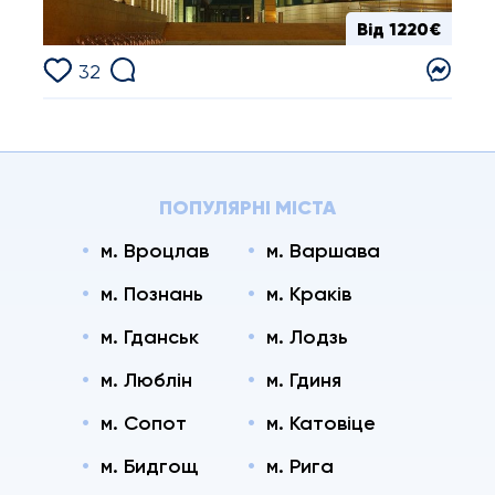
Від 1220€
32
ПОПУЛЯРНІ МІСТА
м. Вроцлав
м. Варшава
м. Познань
м. Краків
м. Гданськ
м. Лодзь
м. Люблін
м. Гдиня
м. Сопот
м. Катовіце
м. Бидгощ
м. Рига