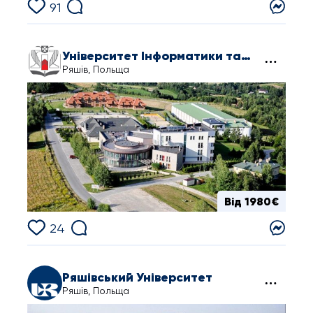
91
Університет Інформатики та Управління в Жешуві
Ряшів, Польща
Від 1980€
24
Ряшівський Університет
Ряшів, Польща