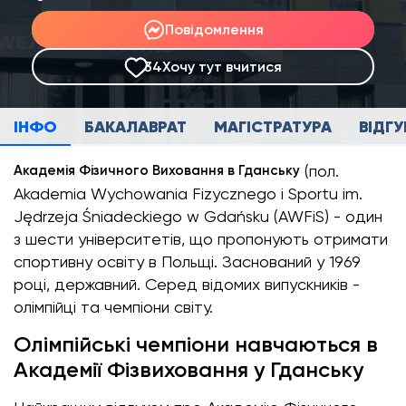
Повідомлення
34
Хочу тут вчитися
ІНФО
БАКАЛАВРАТ
МАГІСТРАТУРА
ВІДГУ
(пол.
Академія Фізичного Виховання в Гданську
Akademia Wychowania Fizycznego i Sportu im.
Jędrzeja Śniadeckiego w Gdańsku (AWFiS) - один
з шести університетів, що пропонують отримати
спортивну освіту в Польщі. Заснований у 1969
році, державний. Серед відомих випускників -
олімпійці та чемпіони світу.
Олімпійські чемпіони навчаються в
Академії Фізвиховання у Гданську