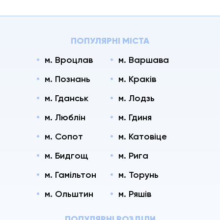
ПОПУЛЯРНІ МІСТА
м. Вроцлав
м. Варшава
м. Познань
м. Краків
м. Гданськ
м. Лодзь
м. Люблін
м. Гдиня
м. Сопот
м. Катовіце
м. Бидгощ
м. Рига
м. Гамільтон
м. Торунь
м. Ольштин
м. Ряшів
ПОПУЛЯРНІ РОЗДІЛИ