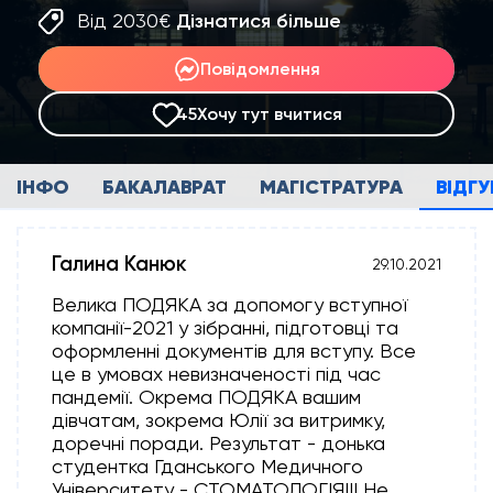
Від 2030€
Дізнатися більше
Повідомлення
45
Хочу тут вчитися
ІНФО
БАКАЛАВРАТ
МАГІСТРАТУРА
ВІДГ
Галина Канюк
29.10.2021
Велика ПОДЯКА за допомогу вступної
компанії-2021 у зібранні, підготовці та
оформленні документів для вступу. Все
це в умовах невизначеності під час
пандемії. Окрема ПОДЯКА вашим
дівчатам, зокрема Юлії за витримку,
доречні поради. Результат - донька
студентка Гданського Медичного
Університету - СТОМАТОЛОГІЯ!!! Не