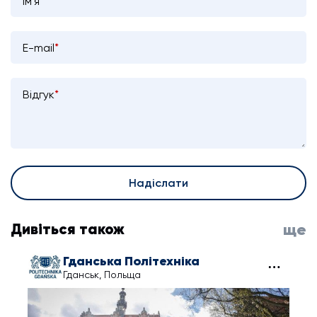
Ім'я
*
E-mail
*
Відгук
*
Надіслати
Дивіться також
ще
Гданська Політехніка
Гданськ, Польща