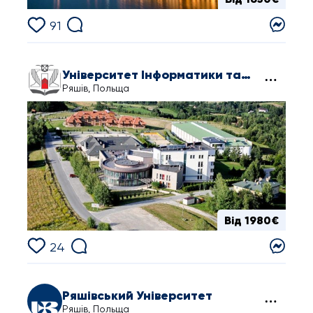
91
Університет Інформатики та Управління в Жешуві
Ряшів, Польща
Від 1980€
24
Ряшівський Університет
Ряшів, Польща