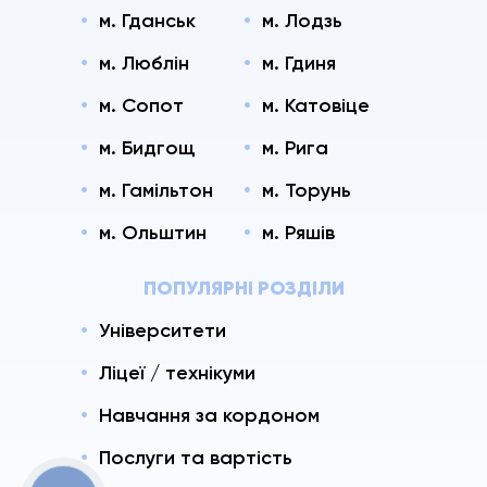
м. Гданськ
м. Лодзь
м. Люблін
м. Гдиня
м. Сопот
м. Катовіце
м. Бидгощ
м. Рига
м. Гамільтон
м. Торунь
м. Ольштин
м. Ряшів
ПОПУЛЯРНІ РОЗДІЛИ
Університети
Ліцеї / технікуми
Навчання за кордоном
Послуги та вартість