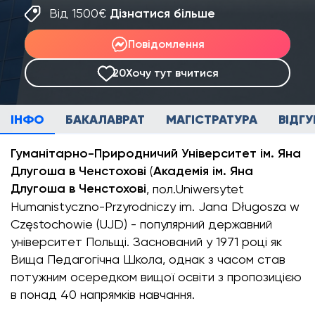
Від 1500€
Дізнатися більше
Повідомлення
20
Хочу тут вчитися
ІНФО
БАКАЛАВРАТ
МАГІСТРАТУРА
ВІДГУ
Гуманітарно-Природничий Університет ім. Яна
Длугоша в Ченстохові
Академія ім. Яна
(
Длугоша в Ченстохові
, пол.Uniwersytet
Humanistyczno-Przyrodniczy im. Jana Długosza w
Częstochowie (UJD) - популярний державний
університет Польщі. Заснований у 1971 році як
Вища Педагогічна Школа, однак з часом став
потужним осередком вищої освіти з пропозицією
в понад 40 напрямків навчання.