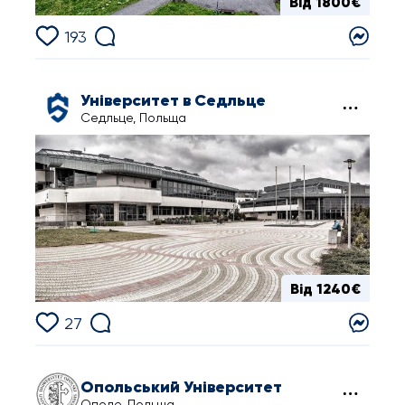
Від 1800€
193
Університет в Седльце
Седльце, Польща
Від 1240€
27
Опольський Університет
Ополе, Польща