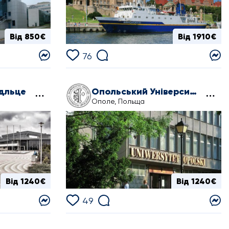
Від 850€
Від 1910€
76
едльце
Опольський Університет
Ополе, Польща
Від 1240€
Від 1240€
49