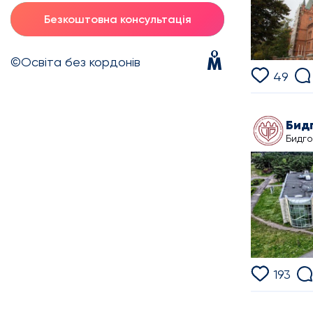
Безкоштовна консультація
©Освіта без кордонів
49
Бидг
Бидго
193