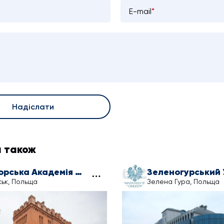
E-mail
*
Надіслати
я також
Поморська Академія в Слупську
ьк, Польща
Зелена Гура, Польща