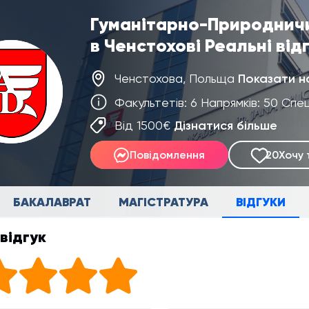
Гуманітарно-Природничи
в Ченстохові Реальні від
Ченстохова, Польща
Показати н
Факультетів: 6 Напрямків: 50 Спе
Від 1500€
Дізнатися більше
Повідомлення
20
Хочу 
БАКАЛАВРАТ
МАГІСТРАТУРА
ВІДГУКИ
відгук