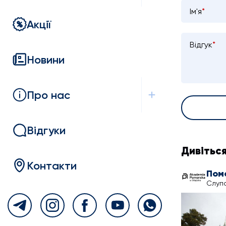
Ім'я
*
Акції
Відгук
*
Новини
Про нас
Відгуки
Дивітьс
Контакти
Слупс