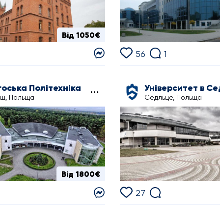
Від 1050€
56
1
оська Політехніка
Університет в С
щ, Польща
Седльце, Польща
Від 1800€
27