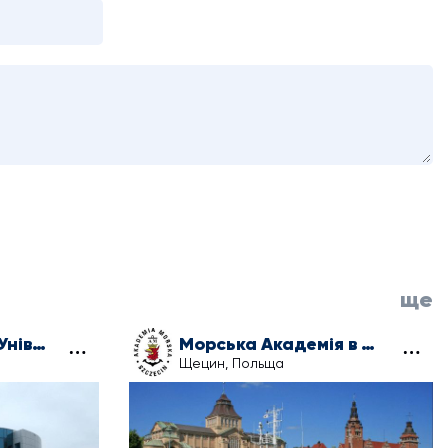
ще
Зеленогурський Університет
Морська Академія в Щецині
Щецин, Польща