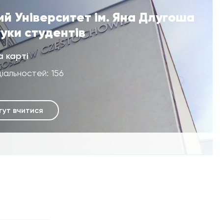
й Університет ім. Яна Длугоша
гуки студентів
а карті
ціальностей: 156
тут вчитися