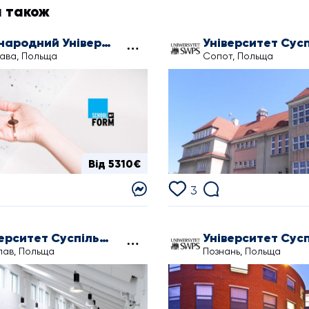
я також
Міжнародний Університет Дизайну
ава, Польща
Сопот, Польща
Від 5310€
3
Університет Суспільної Психології і Гуманітарних Наук у Вроцлаві
ав, Польща
Познань, Польща