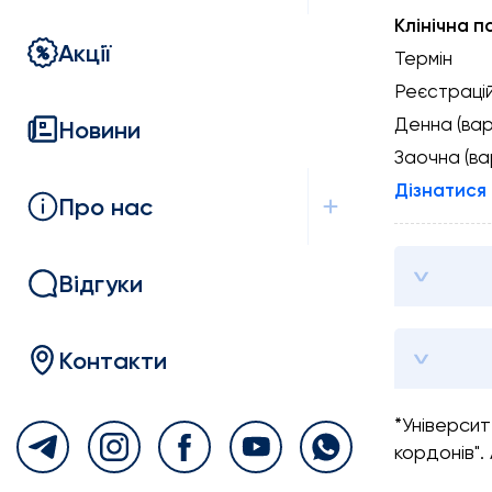
Клінічна п
Акції
Термін
Реєстраці
Денна (варт
Новини
Заочна (вар
Дізнатися
Про нас
Відгуки
Контакти
*Університ
кордонів".