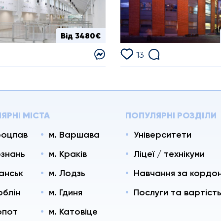
Від 3480€
13
ЯРНІ МІСТА
ПОПУЛЯРНІ РОЗДІЛИ
роцлав
м. Варшава
Університети
ознань
м. Краків
Ліцеї / технікуми
данськ
м. Лодзь
Навчання за кордо
юблін
м. Гдиня
Послуги та вартіст
опот
м. Катовіце