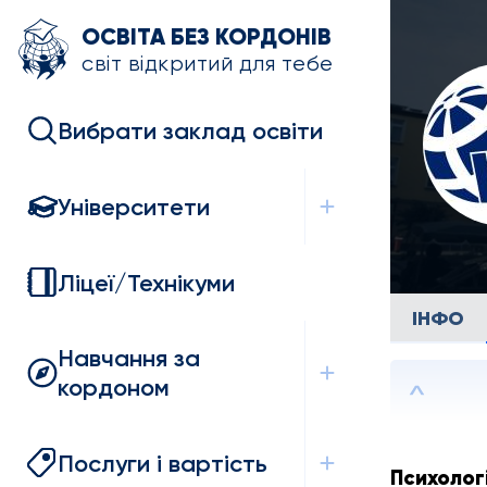
ОСВІТА БЕЗ КОРДОНІВ
світ відкритий для тебе
Вибрати заклад освіти
Університети
Ліцеї/Технікуми
ІНФО
Навчання за
кордоном
Послуги і вартість
Психолог