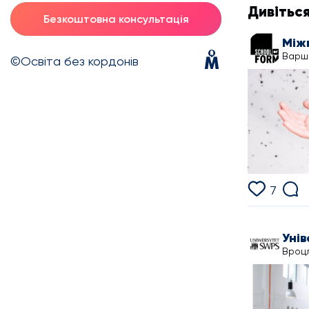
Дивітьс
Безкоштовна консультація
Варш
©Освіта без кордонів
7
Вроцл