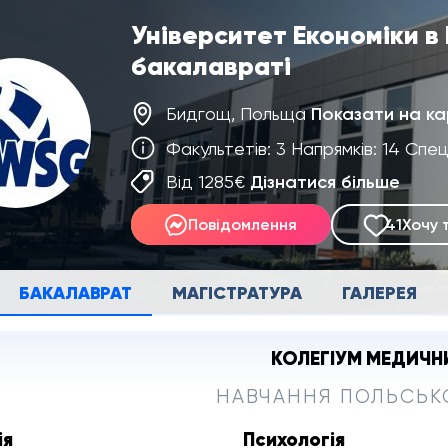
Університет Економіки в
бакалавраті
Бидгощ, Польща
Показати на ка
Факультетів: 3 Напрямків: 14 Спец
Від 1285€
Дізнатися більше
Повідомлення
41
Хочу 
БАКАЛАВРАТ
МАГІСТРАТУРА
ГАЛЕРЕЯ
КОЛЕГІУМ МЕДИЧН
НАВЧАННЯ ПОЛЬСЬ
ія
Психологія