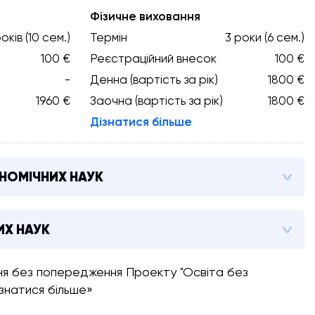
Фізичне виховання
оків (10 сем.)
Термін
3 роки (6 сем.)
100 €
Реєстраційний внесок
100 €
-
Денна (вартість за рік)
1800 €
1960 €
Заочна (вартість за рік)
1800 €
Дізнатися більше
НОМІЧНИХ НАУК
ИХ НАУК
ння без попередження Проекту "Освіта без
ізнатися більше»