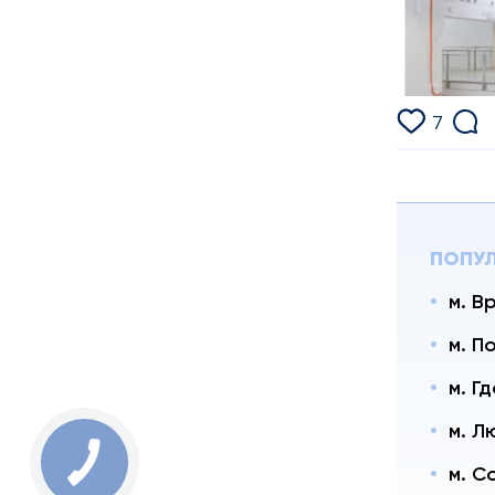
7
ПОПУЛ
м. В
м. П
м. Г
м. Л
КНОПКА
м. С
ЗВ'ЯЗКУ