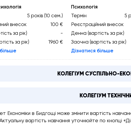
сихологія
Психологія
5 років (10 сем.)
Термін
5 р
йний внесок
100 €
Реєстраційний внесок
ість за рік)
-
Денна (вартість за рік)
тість за рік)
1960 €
Заочна (вартість за рік)
 більше
Дізнатися більше
КОЛЕГІУМ СУСПІЛЬНО-ЕКО
КОЛЕГІУМ ТЕХНІЧН
ет Економіки в Бидгощі може змінити вартість навча
 Актуальну вартість навчання уточнюйте по кнопці «Д