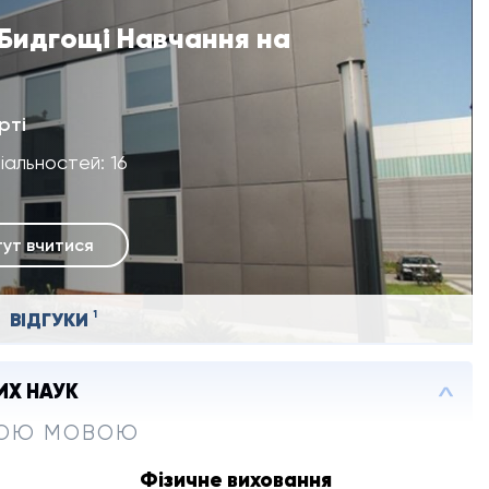
 Бидгощі Навчання на
рті
іальностей: 16
тут вчитися
ВІДГУКИ
1
ИХ НАУК
КОЮ МОВОЮ
Фізичне виховання