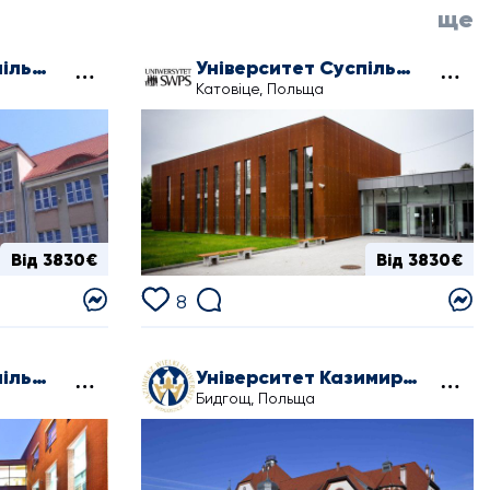
ще
Університет Суспільної Психології і Гуманітарних Наук у Сопоті
Університет Суспільної Психології і Гуманітарних Наук у Катовіце
Катовіце, Польща
Від 3830€
Від 3830€
8
Університет Суспільної Психології і Гуманітарних Наук у Познані
Університет Казимира Великого в Бидгощі
Бидгощ, Польща